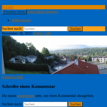
Suchen
Zum Inhalt springen
Primäres Menü
Willkommen
Suchen nach:
November 28, 2015
1204 × 240
Nächstes Bild
Schreibe einen Kommentar
Du musst
angemeldet
sein, um einen Kommentar abzugeben.
Suchen nach: